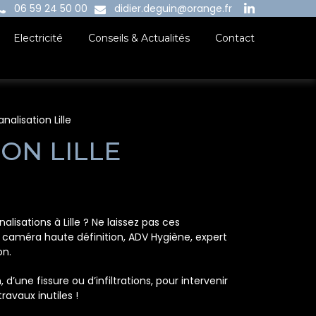
06 59 24 50 00
didier.deguin@orange.fr
Electricité
Conseils & Actualités
Contact
alisation Lille
ON LILLE
ations à Lille ? Ne laissez pas ces
caméra haute définition, ADV Hygiène, expert
on.
’une fissure ou d’infiltrations, pour intervenir
travaux inutiles !