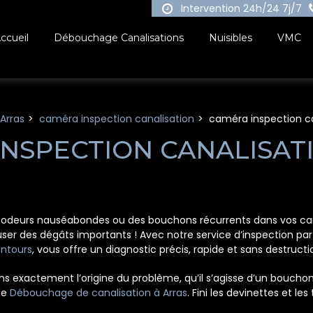
Intervention 24h/24 7j/7
ccueil
Débouchage Canalisations
Nuisibles
VMC
Arras
caméra inspection canalisation
caméra inspection can
NSPECTION CANALISATI
deurs nauséabondes ou des bouchons récurrents dans vos canalis
 des dégâts importants ! Avec notre service d’inspection par 
entours
, vous offre un diagnostic précis, rapide et sans destructi
 exactement l’origine du problème, qu’il s’agisse d’un bouchon, d
de
Débouchage de canalisation à Arras
. Fini les devinettes et les 