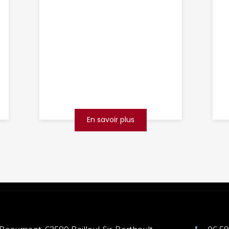
inspection
canalisation
Bethune
Vous rencontrez des problèmes
de canalisation bouchée ou
suspectez une fuite invisible à
Béthune ? Ne laissez pas ces
désagréments perturber vot...
En savoir plus