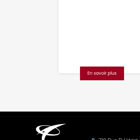
inspection
canalisation
Saint-Quentin
Imaginez : un matin, vous ouvrez
votre évier et l’eau refuse de
s’écouler. Vous sentez une
odeur désagréable qui
commence à envahir la cuisin...
En savoir plus