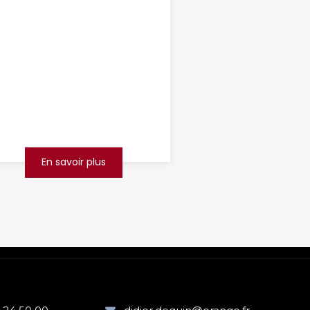
inspection
canalisation
Lens
Savez-vous que dès l’Antiquité,
les Romains avaient déjà mis en
place des systèmes d’aqueducs
et de canalisations ingénieux
pour gérer l’...
En savoir plus