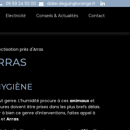
06 59 24 50 00
didier.deguin@orange.fr
Electricité
Conseils & Actualités
Contact
ctisation près d'Arras
ARRAS
HYGIÈNE
t genre. L’humidité procure à ces
animaux
et
ures doivent être prises dans les plus brefs délais.
 à bien ce genre d’interventions, faites appel à
et
Arras
.