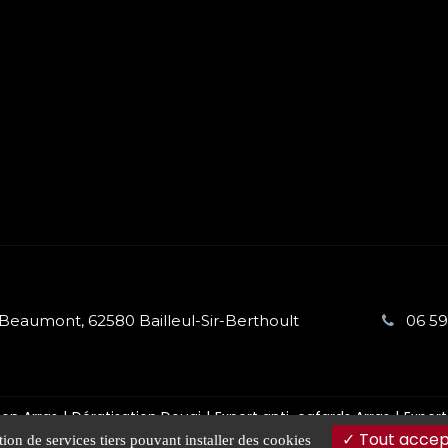
Beaumont, 62580 Bailleul-Sir-Berthoult
06 59
ion Arras
Dératisation Douai
Expert anti-cafards Arras
Expert
Tout accep
tion de services tiers pouvant installer des cookies
 légales
Charte d’utilisation des données
Gestion des cookies