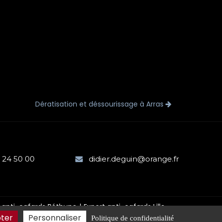
Dératisation et déssourissage à Arras
 24 50 00
didier.deguin@orange.fr
 anti-cafards Béthune
Expert anti-cafards Lille
ter
Personnaliser
Politique de confidentialité
2026