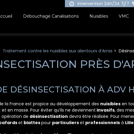
Intervention 24h/24 7j/7
ccueil
Débouchage Canalisations
Nuisibles
VMC
Traitement contre les nuisibles aux alentours d’Arras
Désinse
NSECTISATION PRÈS D'
DE DÉSINSECTISATION À ADV 
ord de la France est propice au développement des
nuisibles
en tou
et en masse. Pour éviter qu’ils ne deviennent
invasifs
, des mes
e opération de
désinsectisation
devra être réalisée. Pour mener
 cafards
et
blattes
pour
particuliers
et
professionnels
à
Lille