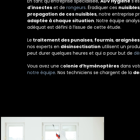
En tant qu’entreprise spécialisée,
ADV Hygiène
s’es
d'insectes
et de
rongeurs
. Éradiquer ces
nuisibles
propagation de ces nuisibles
, notre entreprise
adaptée à chaque situation
. Notre équipe analy
adéquat est défini à l’issue de cette étude.
Le
traitement des punaises
,
fourmis
,
araignée
nos experts en
désinsectisation
utilisent un produ
peut durer quelques heures et qui a pour but de
dé
Vous avez une c
olonie d’hyménoptères
dans votr
notre équipe
. Nos techniciens se chargent de la
de