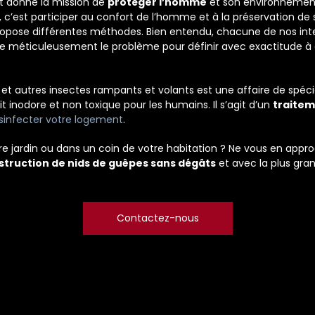
t donné la mission de
protéger l’homme
et son environnement
, c’est participer au confort de l’homme et à la préservation de 
 propose différentes méthodes. Bien entendu, chacune de nos i
se méticuleusement le problème pour définir avec exactitude à 
s
et autres insectes rampants et volants est une affaire de spéci
it inodore et non toxique pour les humains. Il s’agit d’un
traitem
sinfecter votre logement
.
e jardin ou dans un coin de votre habitation ? Ne vous en appr
struction de nids de guêpes sans dégâts
et avec la plus gran
Contactez-nous