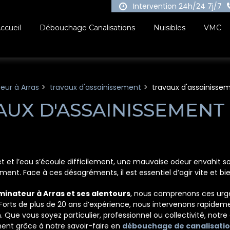
Intervention 24h/24 7j/7
ccueil
Débouchage Canalisations
Nuisibles
VMC
eur à Arras
travaux d'assainissement
travaux d'assainisse
AUX D'ASSAINISSEMENT
et et l’eau s’écoule difficilement, une mauvaise odeur envahit s
t. Face à ces désagréments, il est essentiel d’agir vite et bie
minateur à Arras et ses alentours
, nous comprenons ces urge
 Forts de plus de 20 ans d’expérience, nous intervenons rapidem
ue vous soyez particulier, professionnel ou collectivité, notre é
nt grâce à notre savoir-faire en
débouchage de canalisatio