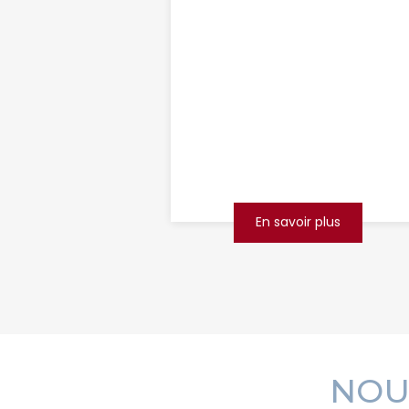
d'assainissement
Saint-Quentin
Depuis plus de 20 ans, ADV
Hygiène, exterminateur à Arras
et ses alentours, s’engage à
maintenir la propreté et la
salubrité des logements, com...
En savoir plus
NOU