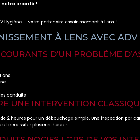
 notre priorité !
 ADV Hygiène — votre partenaire assainissement à Lens !
INISSEMENT À LENS AVEC ADV
ES COURANTS D’UN PROBLÈME D’A
tions
ine
des conduits
RE UNE INTERVENTION CLASSIQ
s de 2 heures pour un débouchage simple. Une inspection par c
eut nécessiter plusieurs heures.
ODUITS NOCIFS LORS DE VOS INT