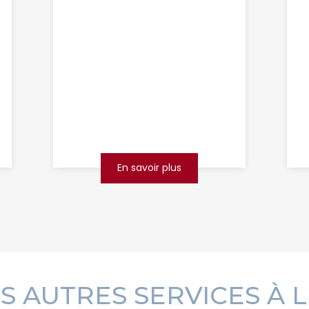
d'assainissement
Bethune
Vous habitez à Béthune ou dans
ses environs et vous rencontrez
des problèmes de canalisations
bouchées ou d’assainissement
défaillant ? Ne lais...
En savoir plus
S AUTRES SERVICES À 