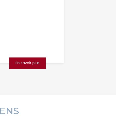
d'assainissement
Douai
Vous habitez Douai ou ses
alentours et vous rencontrez
des problèmes de canalisations
bouchées, de mauvaises odeurs
ou de refoulements ? Ne laissez
...
En savoir plus
LENS