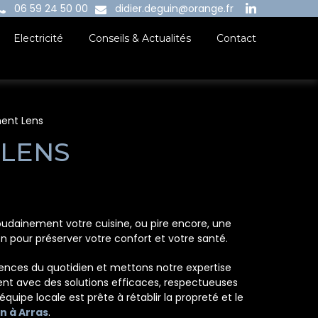
06 59 24 50 00
didier.deguin@orange.fr
Electricité
Conseils & Actualités
Contact
ment Lens
 LENS
oudainement votre cuisine, ou pire encore, une
n pour préserver votre confort et votre santé.
nces du quotidien et mettons notre expertise
ent avec des solutions efficaces, respectueuses
quipe locale est prête à rétablir la propreté et le
n à Arras
.