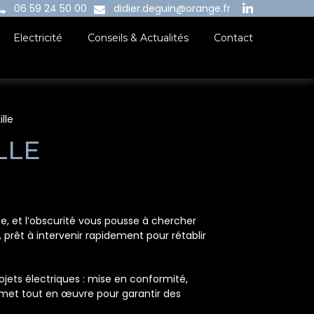
06 59 24 50 00
didier.deguin@orange.fr
Electricité
Conseils & Actualités
Contact
ille
LLE
te, et l’obscurité vous pousse à chercher
 prêt à intervenir rapidement pour rétablir
jets électriques : mise en conformité,
 met tout en œuvre pour garantir des