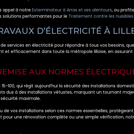
es appel à notre
Exterminateur à Arras et ses alentours
, ou profi
 solutions performantes pour le
Traitement contre les nuisibles
AVAUX D’ÉLECTRICITÉ À LILL
e services en électricité pour répondre à tous vos besoins, que 
nt et efficacement dans toute la métropole lilloise, en assuran
REMISE AUX NORMES ÉLECTRIQU
5-100, qui régit aujourd’hui la sécurité des installations domest
ts dus à des installations vétustes, marquant un tournant majeu
e sécurité maximale.
de vos installations selon ces normes essentielles, protégeant 
it pour une rénovation complète ou une simple vérification, notre