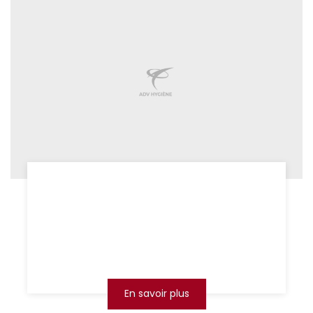
expert anti-cafards Arras
Vous êtes envahi par les cafards à Arras et
vous ne savez plus vers qui vous tourner ? Ne
laissez pas ces nuisibles envahir votre maison
ou votre li...
En savoir plus