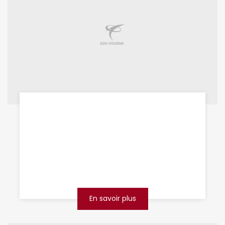
destruction de nid de guêpes
Saint-Quentin
Vous avez repéré un nid de guêpes près de
chez vous à Saint-Quentin et vous ne savez
pas comment agir ? Ne laissez pas la
situation s’aggraver ...
En savoir plus