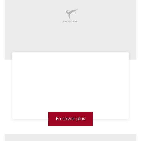
se débarrasser des puces
Arras
Imaginez vos puces comme une armée
invisible qui s’installe sournoisement chez
vous, prête à vous priver de vos nuits paisibles
et de votre confo...
En savoir plus