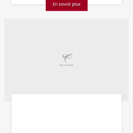
En savoir plus
destruction de nid de guêpes
Douai
Vous avez découvert un nid de guêpes près
de chez vous à Douai ? Ne laissez pas ce