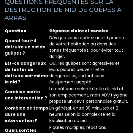
QUESTIONS FRÉQUENTES SUR LA
DESTRUCTION DE NID DE GUÊPES À
ARRAS
Question
Réponse claire et concise
Dès que vous repérez un nid proche
Quand faut-il
de votre habitation ou dans des
détruire un nid de
zones fréquentées, pour éviter tout
guêpes ?
danger.
Est-ce dangereux
Oui, les guêpes sont agressives et
de tenter de
leurs piqûres peuvent être
détruire soi-même
dangereuses, surtout sans
le nid ?
équipement adapté.
Le coût varie selon la taille du nid et
Combien coûte
son emplacement, mais ADV Hygiène
une intervention ?
propose un devis personnalisé gratuit.
Combien de temps
En général, entre 30 minutes et 2
dure une
heures selon la complexité et la
intervention ?
localisation du nid.
Piqûres multiples, réactions
Quels sont les