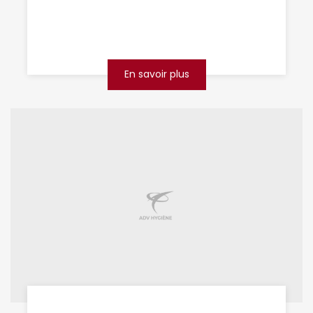
souris chez vous ou dans vos locaux à Saint-
Quentin ? Ne laissez pas ces petits rongeurs
envahir votre ...
En savoir plus
se débarrasser des souris