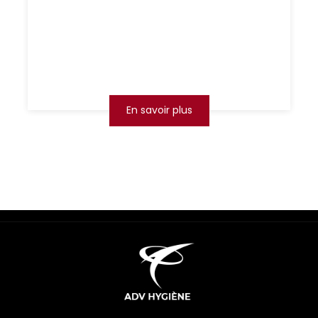
Arras
Saviez-vous que plus de 30% des foyers
français déclarent une infestation de
rongeurs au moins une fois dans leur vie ? À
Arras, la présence de so...
En savoir plus