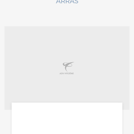
ARRAS
se débarrasser des souris
Saint-Quentin
Vous avez repéré des signes de présence de