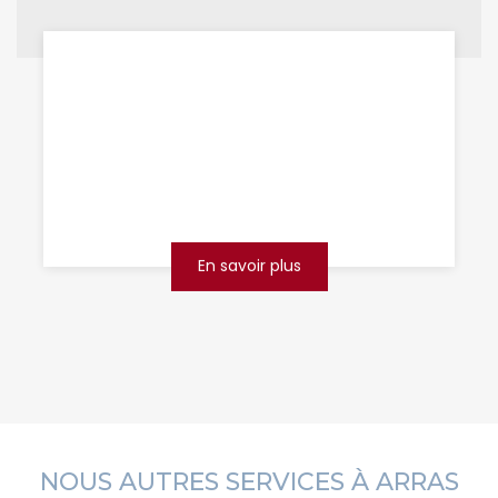
se débarrasser des souris
Douai
Les souris envahissent votre maison ou vos
locaux professionnels à Douai ? Ne laissez pas
ces petits rongeurs transformer votre
quotidien en cauchema...
En savoir plus
NOUS AUTRES SERVICES À ARRAS