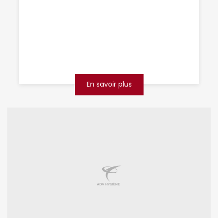
Bethune
Vous avez remarqué des signes de présence
de souris chez vous ou dans votre entreprise
à Béthune ? Ne laissez pas ces petits
rongeurs transformer ...
En savoir plus