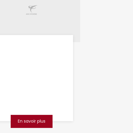
débouchage de
canalisations
Lens
Vous faites face à des
canalisations bouchées à Lens ?
Ne laissez pas un simple
problème d’évacuation
perturber votre quotidien ou
celui de vot...
En savoir plus