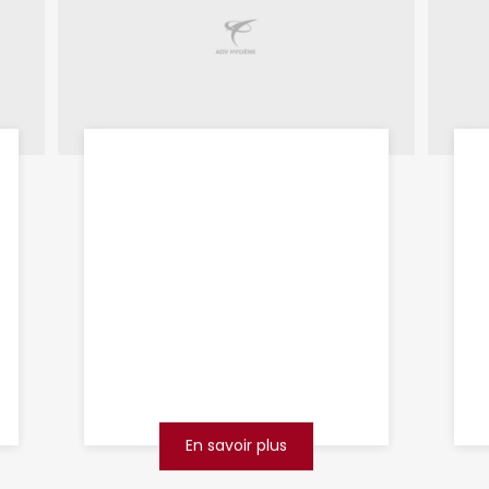
débouchage de
canalisations
Douai
Savez-vous que plus de 70 %
des foyers français rencontrent
un problème de canalisation
bouchée au moins une fois par
an ? Un réseau d’évacuati...
En savoir plus