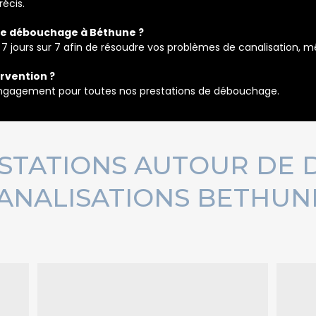
écis.
 le débouchage à Béthune ?
 7 jours sur 7 afin de résoudre vos problèmes de canalisation, 
ervention ?
s engagement pour toutes nos prestations de débouchage.
ESTATIONS AUTOUR DE
ANALISATIONS BETHUN