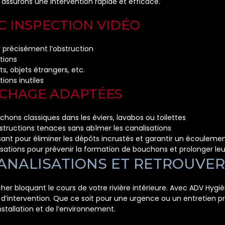
assurons une intervention rapide et efficace.
EC INSPECTION VIDÉO
r précisément l’obstruction
tions
s, objets étrangers, etc.
ions inutiles
UCHAGE ADAPTÉES
uchons classiques dans les éviers, lavabos ou toilettes
bstructions tenaces sans abîmer les canalisations
ant pour éliminer les dépôts incrustés et garantir un écouleme
lisations pour prévenir la formation de bouchons et prolonger leu
ANALISATIONS ET RETROUVER 
her bloquant le cours de votre rivière intérieure. Avec ADV Hyg
é d’intervention. Que ce soit pour une urgence ou un entretien pr
stallation et de l’environnement.