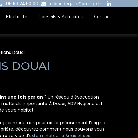
06 59 24 50 00
didier.deguin@orange.fr
Electricité
Conseils & Actualités
Contact
tions Douai
S DOUAI
ns une fois par an
? Un réseau d’évacuation
 matériels importants. À Douai, ADV Hygiène est
e votre habitat.
logies modernes pour cibler précisément l’origine
opropriété, découvrez comment nous pouvons vous
tre service d’
exterminateur à Arras et ses