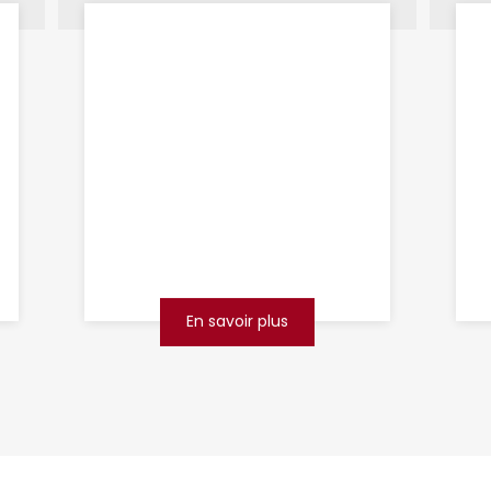
débouchage de
canalisations
Bethune
Vous rencontrez un problème
de canalisation bouchée à
Béthune ? Ne laissez pas cet
encombrement perturber votre
quotidien ! Avec plus de 20 ans
d�...
En savoir plus