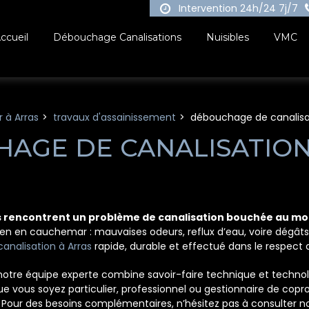
Intervention 24h/24 7j/7
ccueil
Débouchage Canalisations
Nuisibles
VMC
 à Arras
travaux d'assainissement
débouchage de canalisa
AGE DE CANALISATION
is rencontrent un problème de canalisation bouchée au moi
en en cauchemar : mauvaises odeurs, reflux d’eau, voire dégâts
nalisation à Arras
rapide, durable et effectué dans le respect d
, notre équipe experte combine savoir-faire technique et techno
Que vous soyez particulier, professionnel ou gestionnaire de c
. Pour des besoins complémentaires, n’hésitez pas à consulter no