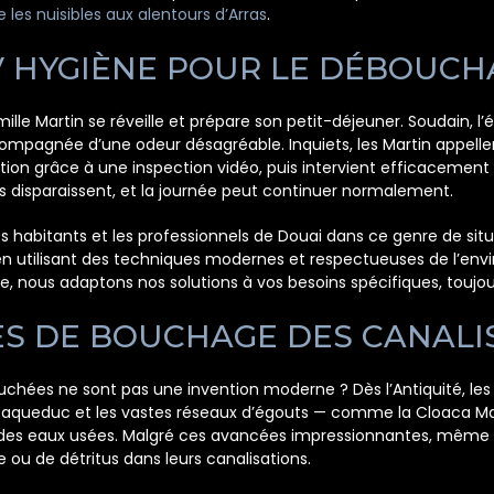
 les nuisibles aux alentours d’Arras
.
 HYGIÈNE POUR LE DÉBOUCHA
mille Martin se réveille et prépare son petit-déjeuner. Soudain, 
compagnée d’une odeur désagréable. Inquiets, les Martin appell
uation grâce à une inspection vidéo, puis intervient efficaceme
rs disparaissent, et la journée peut continuer normalement.
habitants et les professionnels de Douai dans ce genre de situ
 en utilisant des techniques modernes et respectueuses de l’en
nous adaptons nos solutions à vos besoins spécifiques, toujours
ES DE BOUCHAGE DES CANALI
hées ne sont pas une invention moderne ? Dès l’Antiquité, les civ
bre aqueduc et les vastes réseaux d’égouts — comme la Cloaca M
n des eaux usées. Malgré ces avancées impressionnantes, même 
 ou de détritus dans leurs canalisations.