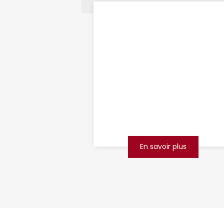
débouchage de
canalisations
Saint-Quentin
...
En savoir plus