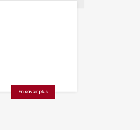
débouchage de
canalisations
Lens
Vous faites face à des
canalisations bouchées à Lens ?
Ne laissez pas un simple
problème d’évacuation
perturber votre quotidien ou
celui de vot...
En savoir plus